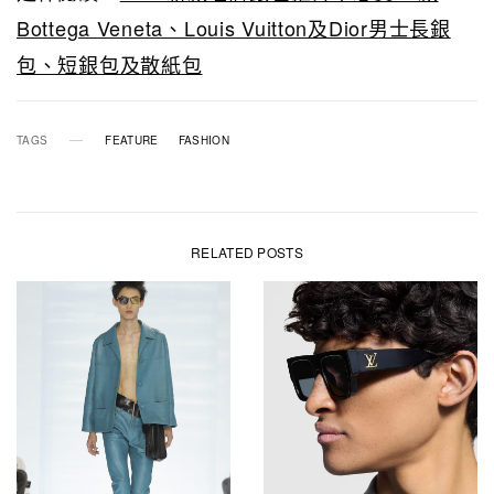
Bottega Veneta、Louis Vuitton及Dior男士長銀
包、短銀包及散紙包
TAGS
FEATURE
FASHION
RELATED POSTS