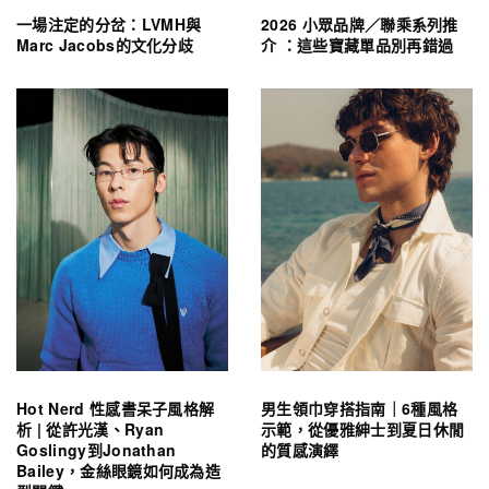
一場注定的分岔：LVMH與
2026 小眾品牌／聯乘系列推
Marc Jacobs的文化分歧
介 ：這些寶藏單品別再錯過
Hot Nerd 性感書呆子風格解
男生領巾穿搭指南｜6種風格
析 | 從許光漢、Ryan
示範，從優雅紳士到夏日休閒
Goslingy到Jonathan
的質感演繹
Bailey，金絲眼鏡如何成為造