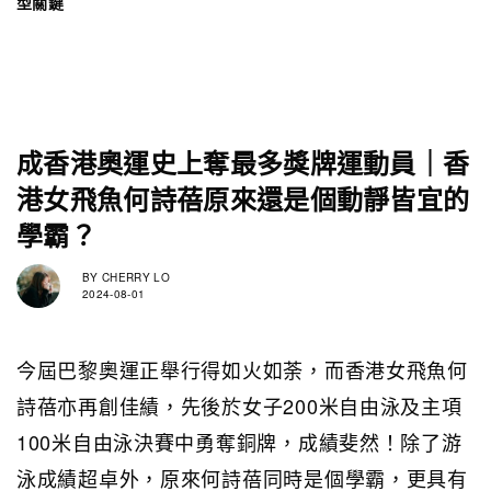
型關鍵
成香港奧運史上奪最多獎牌運動員｜香
港女飛魚何詩蓓原來還是個動靜皆宜的
學霸？
BY
CHERRY LO
2024-08-01
今屆巴黎奧運正舉行得如火如荼，而香港女飛魚何
詩蓓亦再創佳績，先後於女子200米自由泳及主項
100米自由泳決賽中勇奪銅牌，成績斐然！除了游
泳成績超卓外，原來何詩蓓同時是個學霸，更具有