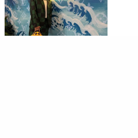
PHOTO / IG
@sho_h_desyo
早前平野紫耀首度來港出席LV 2024早秋男裝騷，
而他亦特意在前一天分享在酒店拍下與維港夜影的
合照，並表示「香港，我要來打擾你了」。活動當
日，他則身穿型格的綠黑西裝套裝現身，帥氣形象