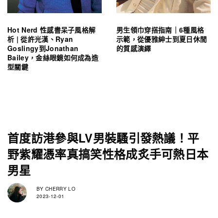
Hot Nerd 性感書呆子風格解
男生領巾穿搭指南｜6種風格
析 | 從許光漢、Ryan
示範，從優雅紳士到夏日休閒
Goslingy到Jonathan
的質感演繹
Bailey，金絲眼鏡如何成為造
型關鍵
首度訪港參與LV男裝騷引發熱議！平
野紫耀憑率真搞笑性格成炙手可熱日本
男星
BY
CHERRY LO
2023-12-01