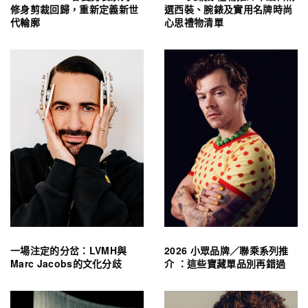
修身剪裁回歸，重新定義新世
選西裝、腕錶及實用名牌時尚
代輪廓
心思禮物清單
一場注定的分岔：LVMH與
2026 小眾品牌／聯乘系列推
Marc Jacobs的文化分歧
介 ：這些寶藏單品別再錯過