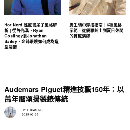
Hot Nerd 性感書呆子風格解
男生領巾穿搭指南｜6種風格
析 | 從許光漢、Ryan
示範，從優雅紳士到夏日休閒
Goslingy到Jonathan
的質感演繹
Bailey，金絲眼鏡如何成為造
型關鍵
Audemars Piguet精進技藝150年：以
萬年曆頌揚製錶傳統
BY
LUCAS NG
2025-02-25