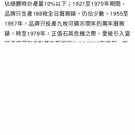
佔總體時計產量10%以下；1921至1970年期間，
品牌只生產188枚全日曆腕錶，仍佔少數。1955至
1957年，品牌只投產九枚可顯示閏年的萬年曆腕
錶。時至1978年，正值石英危機之際，愛彼引入當
時最纖薄的自動萬年曆機芯2120/2800型機芯，機
芯厚度為3.95毫米，成為技術創舉。此後品牌製錶
工藝持續成長，並在往後引入新型萬年曆機芯和錶
款，推動時計性能規格演變。
新世代使用體驗