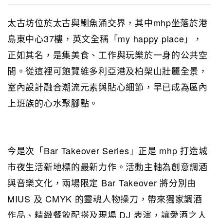
太古坊位於太古與鰂魚涌交界，其中mhp坐落於港
島東中心37樓，英文全稱「my happy place」，
正如其名，是集美食、工作與玩樂於一身的公共空
間。從這裡可飽覽維多利亞港及柏架山壯麗全景，
室內設計融合潮流元素與貼心細節，早已成為區內
上班族的心水聚腳點。
今是次「Bar Takeover Series」正是 mhp 打造城
市夜生活新地標的最新力作。活動主軸為創意調酒
與音樂文化，兩場限定 Bar Takeover 將分別由
MIUS 及 CMYK 的靈魂人物操刀，帶來獨家調酒
作品、精緻餐飲配搭及現場 DJ 表演，讓愛酒之人