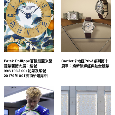
Patek Philippe百達翡麗米蘭
Cartier卡地亞Privé系列第十
鐘錶藝術大展：編號
篇章：煥新演繹經典鉑金腕錶
992/193J-001陀錶及編號
20179M-001拱頂枱鐘亮相