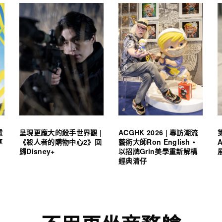
電
呈現更龐大的殺手世界觀 |
ACGHK 2026 | 專訪潮流
享
《殺人者的購物中心2》回
藝術大師Ron English・
歸Disney+
以招牌Grin美學重新解構
經典清仔