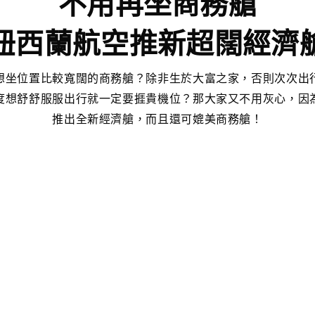
不用再坐商務艙
紐西蘭航空推新超闊經濟
想坐位置比較寬闊的商務艙？除非生於大富之家，否則次次出
度想舒舒服服出行就一定要捱貴機位？那大家又不用灰心，因
推出全新經濟艙，而且還可媲美商務艙！