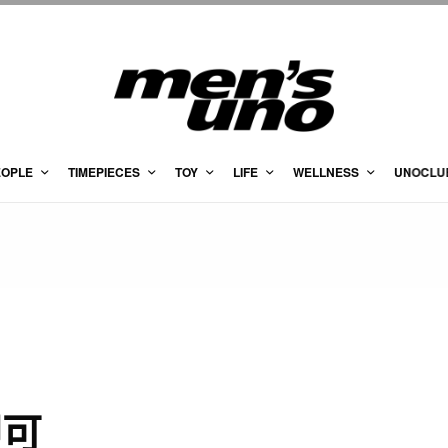
EOPLE
TIMEPIECES
TOY
LIFE
WELLNESS
UNOCLU
即可