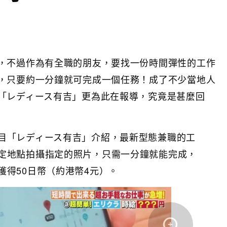
，不過作為有全職的朋友，要找一份時間彈性的工作
，只要約一分鐘就可完成一個任務！成了不少當地人
「レディース有吉」更為此在報導，究竟是甚麼回
目「レディース有吉」介紹，最新型態兼職的工
定地點拍攝指定的照片，只需一分鐘就能完成，
獲得50日幣（約港幣4元）。