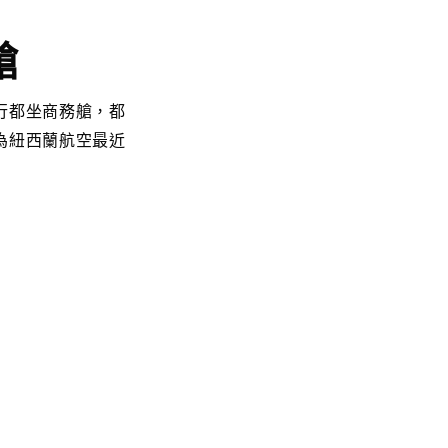
艙
行都坐商務艙，都
為紐西蘭航空最近