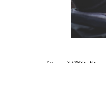
TAGS
POP & CULTURE
LIFE