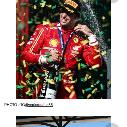
PHOTO／IG
@carlossainz55