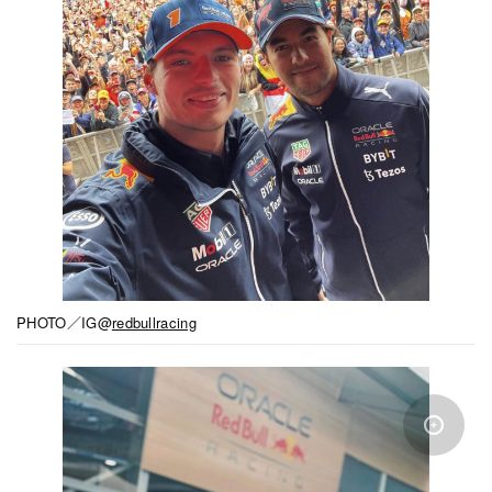
PHOTO／IG@
redbullracing