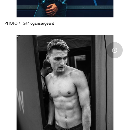
PHOTO / IG
@logansargeant