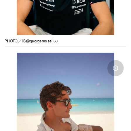
PHOTO／IG
@georgerussell63