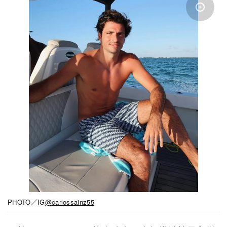
PHOTO／IG
@carlossainz55