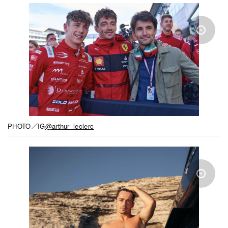
PHOTO／IG
@arthur_leclerc