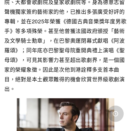
院、大都會歌劇院及皇家歌劇院等。身為德意志留
聲機獨家簽約藝術家的他，已推出多張廣受好評的
專輯，並在2025年榮獲《德國古典音樂獎年度男歌
手》等多項殊榮。甚至他曾獲法國政府頒授「藝術
及文學騎士勳章」，在巴黎奧運閉幕式獻唱《阿波
羅頌》；同年底亦巴黎聖母院重開典禮上演唱《聖
母頌》，可見其影響力甚至超出歌劇界，是一個國
家的榮耀象徵。因此是次他到港詮釋多支首本曲
目，絕對是本土觀眾難得的機會欣賞世界級歌劇演
出。