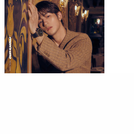
Emporio Armani啡色格紋西裝外套；Hublot Big Bang Reloaded Magic
Gold腕錶