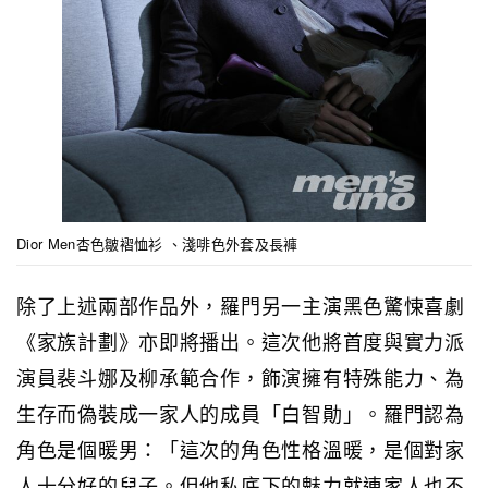
Dior Men杏色皺褶恤衫 、淺啡色外套及長褲
除了上述兩部作品外，羅門另一主演黑色驚悚喜劇
《家族計劃》亦即將播出。這次他將首度與實力派
演員裴斗娜及柳承範合作，飾演擁有特殊能力、為
生存而偽裝成一家人的成員「白智勛」。羅門認為
角色是個暖男：「這次的角色性格溫暖，是個對家
人十分好的兒子。但他私底下的魅力就連家人也不