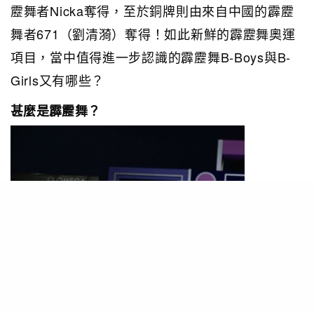
靂舞者Nicka奪得，至於銅牌則由來自中國的霹靂
舞者671（劉清漪）奪得！如此新鮮的霹靂舞奧運
項目，當中值得進一步認識的霹靂舞B-Boys與B-
Girls又有哪些？
甚麼是霹靂舞？