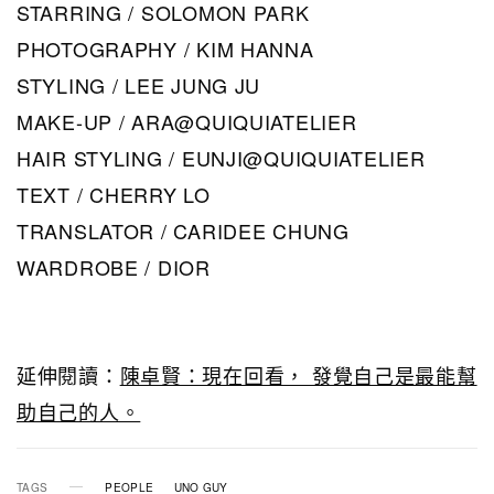
STARRING / SOLOMON PARK
PHOTOGRAPHY / KIM HANNA
STYLING / LEE JUNG JU
MAKE-UP / ARA@QUIQUIATELIER
HAIR STYLING / EUNJI@QUIQUIATELIER
TEXT / CHERRY LO
TRANSLATOR / CARIDEE CHUNG
WARDROBE / DIOR
延伸閱讀：
陳卓賢：現在回看， 發覺自己是最能幫
助自己的人。
TAGS
PEOPLE
UNO GUY