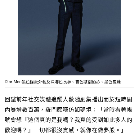
Dior Men黑色條紋外套及深啡色長褲、杏色皺褶恤衫、黑色皮鞋
回望前年社交媒體追蹤人數隨劇集播出而於短時間
內暴增數百萬，羅門感嘆仿如夢境：「當時看著帳
號會想『這個真的是我嗎？我真的受到如此多人的
歡迎嗎？』一切都很沒實感，就像在做夢般。」