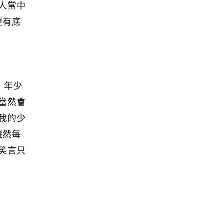
人當中
更有底
，年少
當然會
我的少
縱然每
笑言只