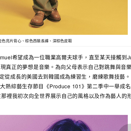
裝外套、金色亮片背心、棕色西裝長褲、深棕色皮鞋
uel希望成為一位職業高爾夫球手，直至某天接觸到Jus
〉，才發現真正的夢想是音樂。為向父母表示自己對跳舞與音
決定從成長的美國去到韓國成為練習生，磨練歌舞技藝
大熱綜藝生存節目《Produce 101》第二季中一舉成
「在那裡我初次向全世界展示自己的風格以及作為藝人的