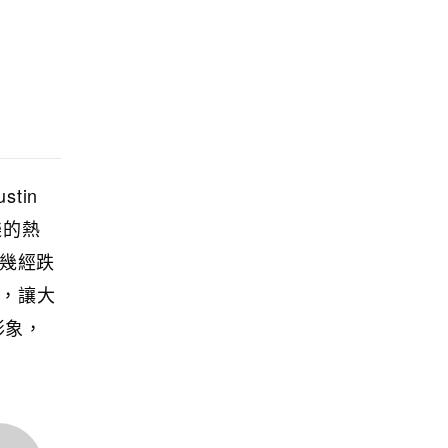
tin
樂的熱
。幾經跌
名，讓大
形象，