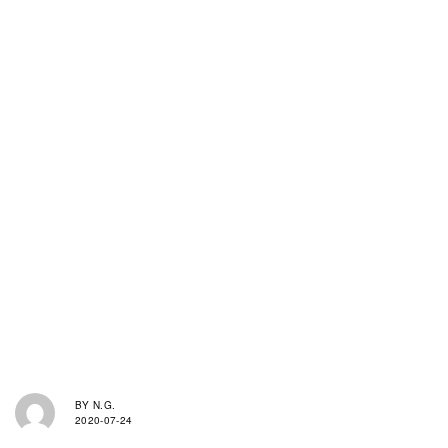
BY
N.G.
2020-07-24