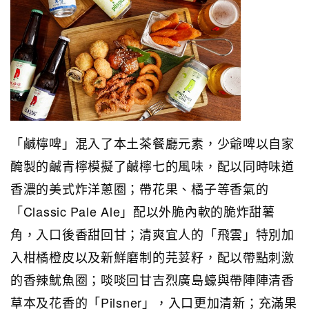
「鹹檸啤」混入了本土茶餐廳元素，少爺啤以自家
醃製的鹹青檸模擬了鹹檸七的風味，配以同時味道
香濃的美式炸洋蔥圈；帶花果、橘子等香氣的
「Classic Pale Ale」配以外脆內軟的脆炸甜薯
角，入口後香甜回甘；清爽宜人的「飛雲」特別加
入柑橘橙皮以及新鮮磨制的芫荽籽，配以帶點刺激
的香辣魷魚圈；啖啖回甘吉烈廣島蠔與帶陣陣清香
草本及花香的「Pilsner」，入口更加清新；充滿果