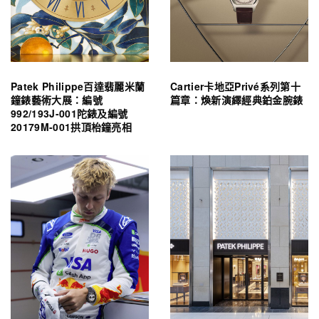
Patek Philippe百達翡麗米蘭
Cartier卡地亞Privé系列第十
鐘錶藝術大展：編號
篇章：煥新演繹經典鉑金腕錶
992/193J-001陀錶及編號
20179M-001拱頂枱鐘亮相