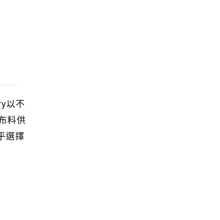
y以不
布料供
乎選擇