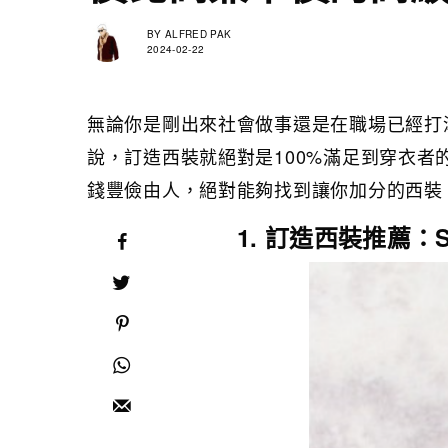
BY
ALFRED PAK
2024-02-22
無論你是剛出來社會做事還是在職場已經打
說，訂造西裝就絕對是100%滿足到穿衣
錢豐儉由人，絕對能夠找到讓你加分的西裝
1. 訂造西裝推薦：S.