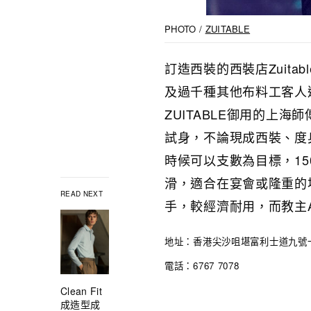
PHOTO /
ZUITABLE
訂造西裝的西裝店Zuitab
及過千種其他布料工客人
ZUITABLE御用的上
試身，不論現成西裝、度身
時候可以支數為目標，15
滑，適合在宴會或隆重的場
READ NEXT
手，較經濟耐用，而教主A
地址：香港尖沙咀堪富利士道九號
電話：6767 7078
Clean Fit
成造型成