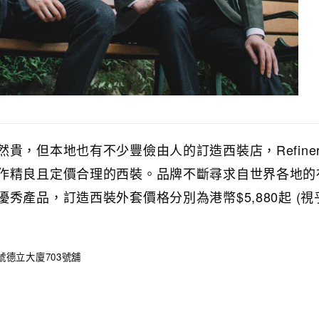
貴，但本地也有不少豐儉由人的訂造西裝店，Refiner
作精良且定價合理的西裝。品牌不斷尋求自世界各地的
秀產品，訂造西裝外套價格分別為港幣$5,880起 (視
號德立大廈703號舖