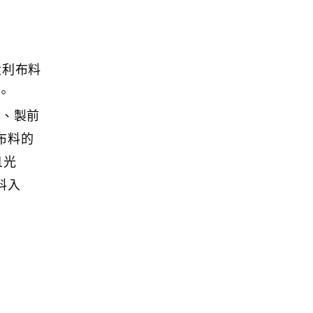
意大利布料
。
整、製前
布料的
且光
料入