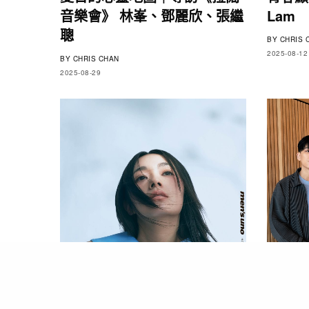
音樂會》 林峯、鄧麗欣、張繼
Lam
聰
BY
CHRIS 
2025-08-12
BY
CHRIS CHAN
2025-08-29