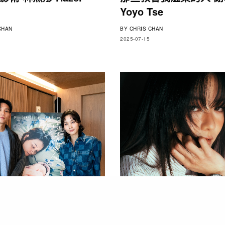
Yoyo Tse
CHAN
BY
CHRIS CHAN
2025-07-15