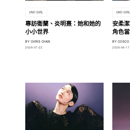
UNO GIRL
UNO GIR
專訪衛蘭、炎明熹：她和她的
安柔潔
小小世界
角色當
BY
CHRIS CHAN
BY
COSCO 
2026-07-22
2026-06-17