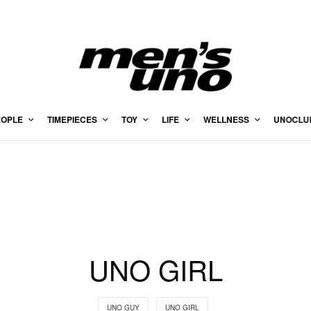
EOPLE
TIMEPIECES
TOY
LIFE
WELLNESS
UNOCLU
UNO GIRL
UNO GUY
UNO GIRL