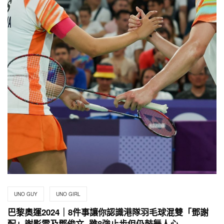
UNO GUY
UNO GIRL
巴黎奧運2024｜8件事讓你認識港隊羽毛球混雙「鄧謝
配」謝影雪及鄧俊文, 雖8強止步但仍鼓舞人心