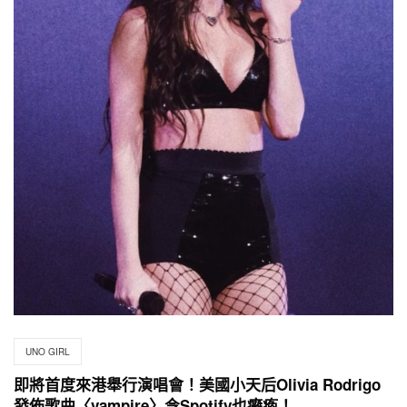
UNO GIRL
即將首度來港舉行演唱會！美國小天后Olivia Rodrigo
發佈歌曲〈vampire〉令Spotify也癱瘓！