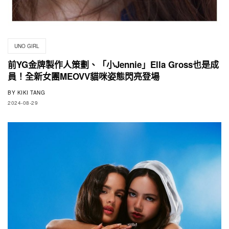
UNO GIRL
前YG金牌製作人策劃、「小Jennie」Ella Gross也是成
員！全新女團MEOVV貓咪姿態閃亮登場
BY
KIKI TANG
2024-08-29