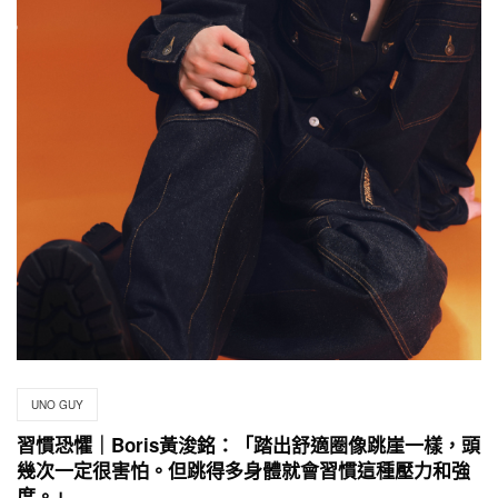
UNO GUY
習慣恐懼｜Boris黃浚銘：「踏出舒適圈像跳崖一樣，頭
幾次一定很害怕。但跳得多身體就會習慣這種壓力和強
度。」