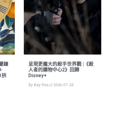
米蘭鐘
呈現更龐大的殺手世界觀 |《殺
-
人者的購物中心2》回歸
1拱
Disney+
By
Ray Pun
2026-07-29