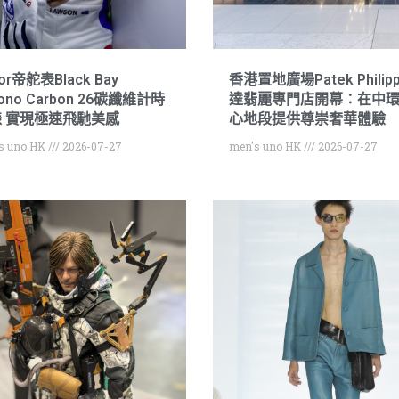
or帝舵表Black Bay
香港置地廣場Patek Philip
rono Carbon 26碳纖維計時
達翡麗專門店開幕：在中
 實現極速飛馳美感
心地段提供尊崇奢華體驗
s uno HK
2026-07-27
men's uno HK
2026-07-27