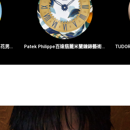
香港首部Wakesurf主題電影《浪花男女》| 導演分享幕後製作花絮・iPhone 16 Pro如何拍出貼浪視角
Patek Philippe百達翡麗米蘭鐘錶藝術大展：編號992/193J-001陀錶及編號20179M-001拱頂枱鐘亮相