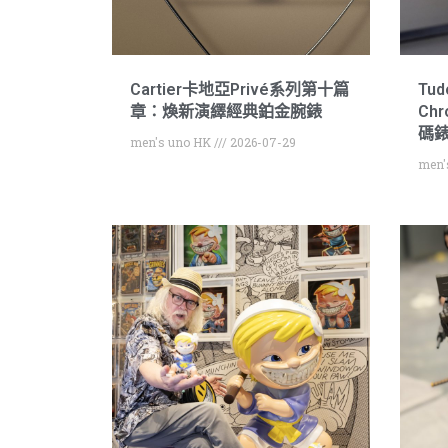
Cartier卡地亞Privé系列第十篇
Tud
章：煥新演繹經典鉑金腕錶
Ch
碼錶
men's uno HK
2026-07-29
men'