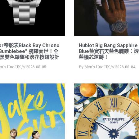
or帝舵表Black Bay Chrono
Hublot Big Bang Sapphire
“Bumblebee” 腕錶面世！全
Blue藍寶石天藍色腕錶：
黑雙色錶盤和滾花按鈕設計
藍機芯運轉！
n's Uno HK
2026-08-05
By
Men's Uno HK
2026-08-04