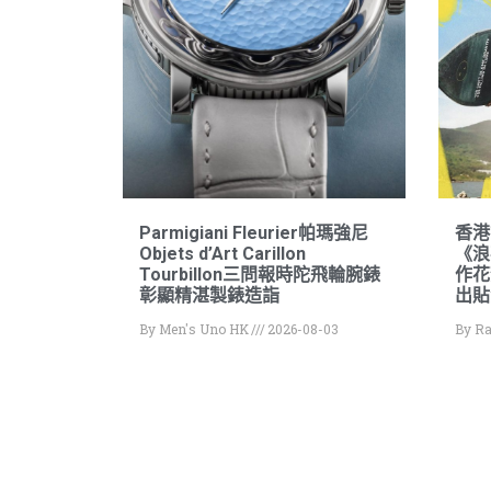
Parmigiani Fleurier帕瑪強尼
香港
Objets d’Art Carillon
《浪
Tourbillon三問報時陀飛輪腕錶
作花絮
彰顯精湛製錶造詣
出貼
By
Men's Uno HK
2026-08-03
By
Ra