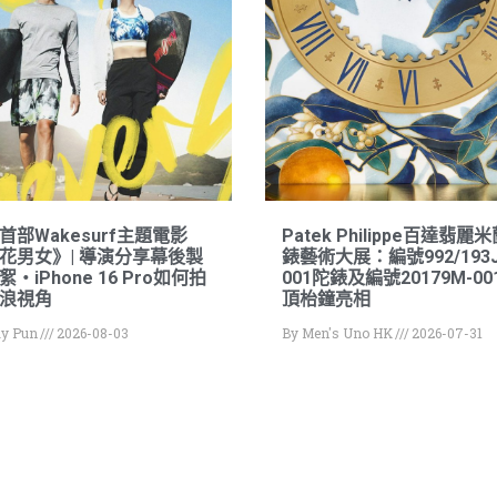
首部Wakesurf主題電影
Patek Philippe百達翡麗
花男女》| 導演分享幕後製
錶藝術大展：編號992/193J
・iPhone 16 Pro如何拍
001陀錶及編號20179M-00
浪視角
頂枱鐘亮相
y Pun
2026-08-03
By
Men's Uno HK
2026-07-31