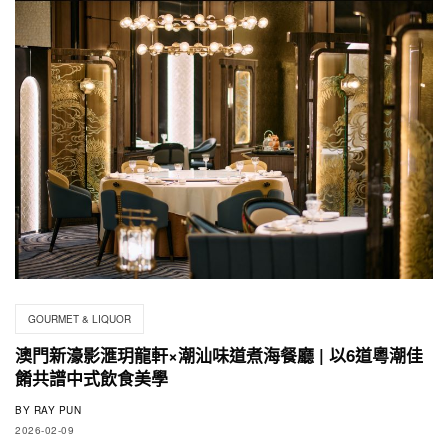
GOURMET & LIQUOR
澳門新濠影滙玥龍軒×潮汕味道煮海餐廳 | 以6道粵潮佳
餚共譜中式飲食美學
BY
RAY PUN
2026-02-09