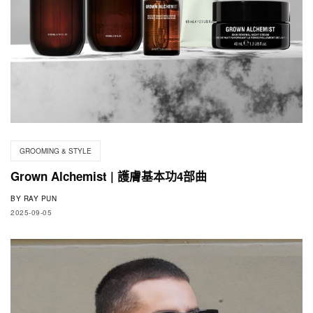
GROOMING & STYLE
Grown Alchemist | 護膚基本功4部曲
BY
RAY PUN
2025-09-05