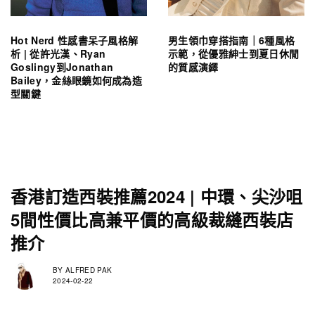
Hot Nerd 性感書呆子風格解
男生領巾穿搭指南｜6種風格
析 | 從許光漢、Ryan
示範，從優雅紳士到夏日休閒
Goslingy到Jonathan
的質感演繹
Bailey，金絲眼鏡如何成為造
型關鍵
香港訂造西裝推薦2024 | 中環、尖沙咀
5間性價比高兼平價的高級裁縫西裝店
推介
BY
ALFRED PAK
2024-02-22