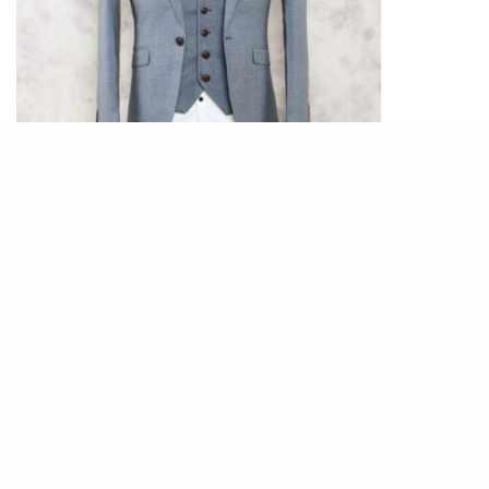
PHOTO /
S. PREMIERE
位於觀塘的訂造西裝店S. Premiere以現代化的量
身定做見稱，更會結合設計師的意見，同時允許顧
客有一定程度的選擇，打造Bespoke西裝。定制服
務著重衣服的合身度、剪裁質素、手工及可供選擇
的樣式種類如袖口、衣領、門襟、口袋、鈕子及縫
線顏色等，非常細心。價錢由千多元起視乎布料選