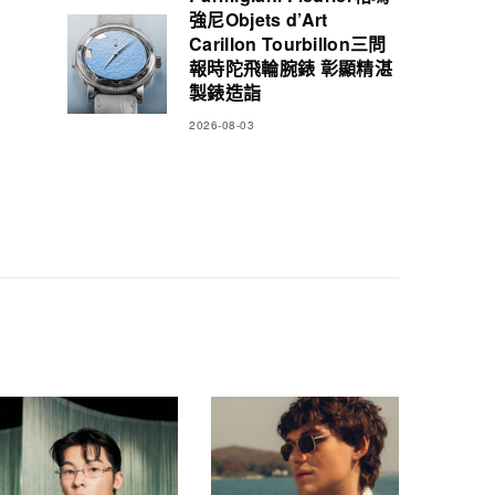
強尼Objets d’Art
Carillon Tourbillon三問
報時陀飛輪腕錶 彰顯精湛
製錶造詣
2026-08-03