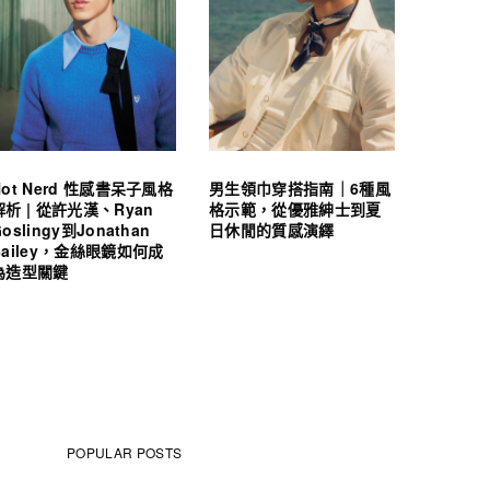
Hot Nerd 性感書呆子風格
男生領巾穿搭指南｜6種風
解析 | 從許光漢、Ryan
格示範，從優雅紳士到夏
oslingy到Jonathan
日休閒的質感演繹
Bailey，金絲眼鏡如何成
為造型關鍵
POPULAR POSTS