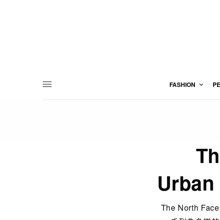
FASHION
P
T
Urban
The North 