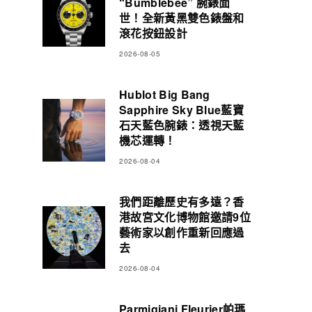
“Bumblebee” 腕錶面
世！全新黃黑雙色錶盤和
滾花按鈕設計
2026-08-05
Hublot Big Bang
Sapphire Sky Blue藍寶
石天藍色腕錶：透視天藍
機芯運轉！
2026-08-04
我們距離歷史有多遠？香
港故宮文化博物館邀請9位
藝術家以創作重新回應過
去
2026-08-04
Parmigiani Fleurier帕瑪