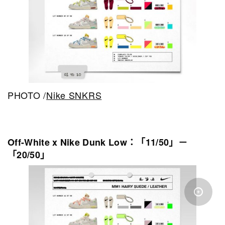
PHOTO /
Nike SNKRS
Off-White x Nike Dunk Low：「11/50」－
「20/50」