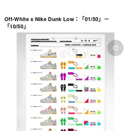
Off-White x Nike Dunk Low：「01/50」－
「10/50」