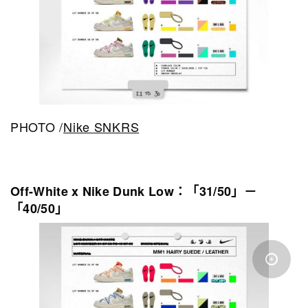
PHOTO /
Nike SNKRS
Off-White x Nike Dunk Low：「31/50」－
「40/50」