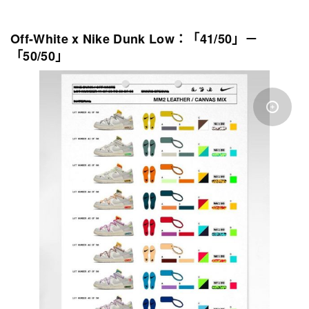
Off-White x Nike Dunk Low：「41/50」－
「50/50」