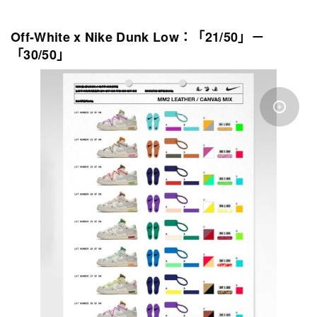
Off-White x Nike Dunk Low：「21/50」－
「30/50」