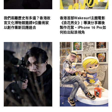
我們距離歷史有多遠？香港故
香港首部Wakesurf主題電影
宮文化博物館邀請9位藝術家
《浪花男女》| 導演分享幕後
以創作重新回應過去
製作花絮・iPhone 16 Pro如
何拍出貼浪視角