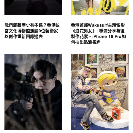
我們距離歷史有多遠？香港故
香港首部Wakesurf主題電影
宮文化博物館邀請9位藝術家
《浪花男女》| 導演分享幕後
以創作重新回應過去
製作花絮・iPhone 16 Pro如
何拍出貼浪視角