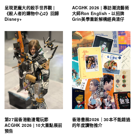
呈現更龐大的殺手世界觀 |
ACGHK 2026 | 專訪潮流藝術
《殺人者的購物中心2》回歸
大師Ron English・以招牌
Disney+
Grin美學重新解構經典清仔
第27屆香港動漫電玩節
香港書展2026｜30本不能錯過
ACGHK 2026 | 10大重點展前
的年度讀物推介
預告