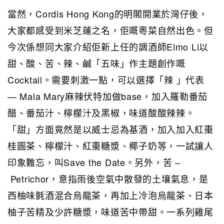
當然，Cordis Hong Kong的明閣開業於灣仔後，
大家都感受到米芝蓮之名，佢嘅粵菜自然出色。但
今次係想同大家介紹佢新上任的調酒師Elmo Li以
甜、酸、苦、辣、鹹「五味」作主題創作嘅
Cocktail。需要刺激一點，可以選擇「辣 」代表
— Mala Mary麻辣伏特加做base，加入羅勒番茄
醋、番茄汁、檸檬汁及黑椒，味道酸酸辣辣。
「甜」方面竟然是以威士忌為基酒，加入加入紅棗
桂圓茶、檸檬汁、紅棗糖漿、椰子奶等，一試讓人
印象難忘，叫Save the Date。另外，苦 –
Petrichor，意指雨後空氣中散發的土壤氣息，是
西柚味氈酒混合烏龍茶，再加上冷泡烏龍茶、日本
柚子苦精及少許糖漿，味道苦中帶甜。一系列雞尾