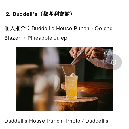
2. Duddell’s（都爹利會館）
個人推介：Duddell’s House Punch、Oolong
Blazer 、Pineapple Julep
Duddell’s House Punch Photo / Duddell’s