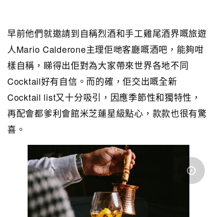
早前他們就邀請到自稱烈酒和手工雞尾酒界嘅旅遊
人Mario Calderone主理佢哋客廳嘅酒吧，能夠咁
樣自稱，睇得出佢對為大家帶來世界各地不同
Cocktail好有自信。而的確，佢交出嘅全新
Cocktail list又十分吸引，因應季節性和獨特性，
再配會都爹利會館米芝蓮星級點心，款款也很有驚
喜。