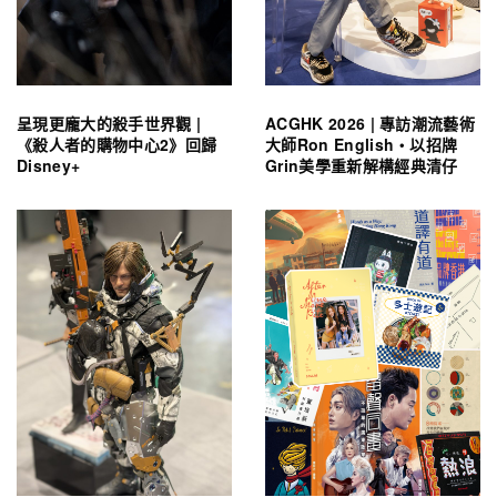
呈現更龐大的殺手世界觀 |
ACGHK 2026 | 專訪潮流藝術
《殺人者的購物中心2》回歸
大師Ron English・以招牌
Disney+
Grin美學重新解構經典清仔