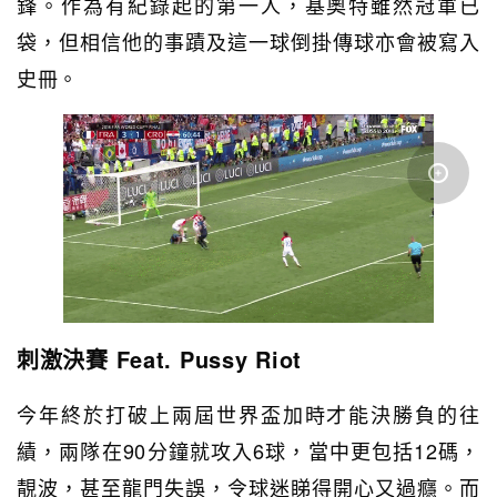
鋒。作為有紀錄起的第一人，基奧特雖然冠軍已
袋，但相信他的事蹟及這一球倒掛傳球亦會被寫入
史冊。
刺激決賽 Feat. Pussy Riot
今年終於打破上兩屆世界盃加時才能決勝負的往
績，兩隊在90分鐘就攻入6球，當中更包括12碼，
靚波，甚至龍門失誤，令球迷睇得開心又過癮。而