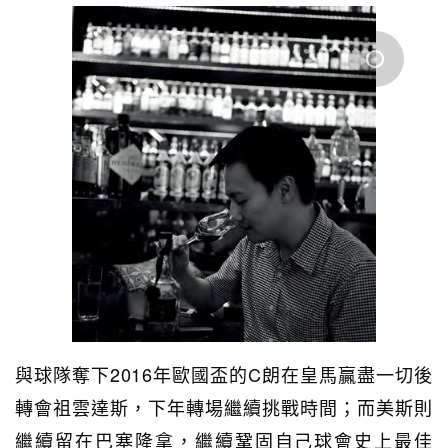
與球隊奪下2016年歐國盃的C朗在皇馬贏盡一切後
轉會祖雲達斯，下年轉場繼續挑戰時間；而美斯則
繼續留在巴塞隆拿，繼續鞏固自己球會史上最佳