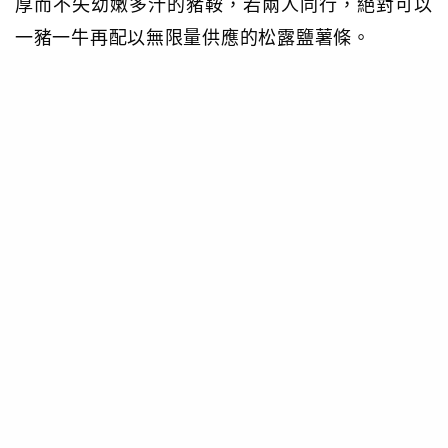
厚而不失幼嫩多汁的豬鞍，若兩人同行，絕對可以
一豬一牛再配以無限量供應的松露鹽薯條。
Top Blade Steak Lab
地址：何文田梭椏道 4A
電話：3956 2011