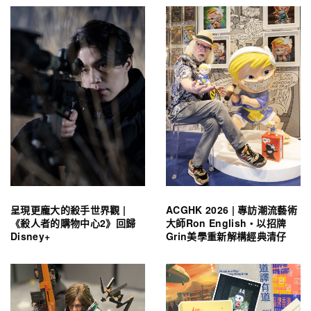
呈現更龐大的殺手世界觀 |
ACGHK 2026 | 專訪潮流藝術
《殺人者的購物中心2》回歸
大師Ron English・以招牌
Disney+
Grin美學重新解構經典清仔