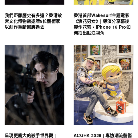
我們距離歷史有多遠？香港故
香港首部Wakesurf主題電影
宮文化博物館邀請9位藝術家
《浪花男女》| 導演分享幕後
以創作重新回應過去
製作花絮・iPhone 16 Pro如
何拍出貼浪視角
呈現更龐大的殺手世界觀 |
ACGHK 2026 | 專訪潮流藝術