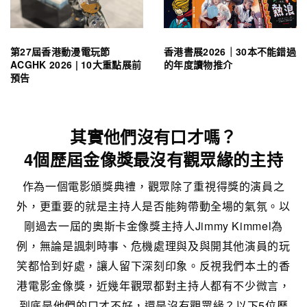
第27屆香港動漫電玩節
香港書展2026｜30本不能錯過
ACGHK 2026 | 10大重點展前
的年度讀物推介
預告
其實他們沒有口才嗎？
4個歷屆金像獎最沒有觀眾緣的主持
作為一個電影頒獎典禮，觀眾除了重視得獎的演員之
外，更重要的就是主持人是否能夠帶動全場的氣氛。以
剛過去一屆的奧斯卡金像獎主持人Jimmy Kimmel為
例，無論是諷刺時事、危機處理與及與開其他演員的玩
笑都恰到好處，讓人留下深刻印象。反視我們本土的香
港電影金像獎，近幾年觀眾都對主持人都有不少微言，
到底是他們的口才不好，還是沒有觀眾緣？以下5位歷