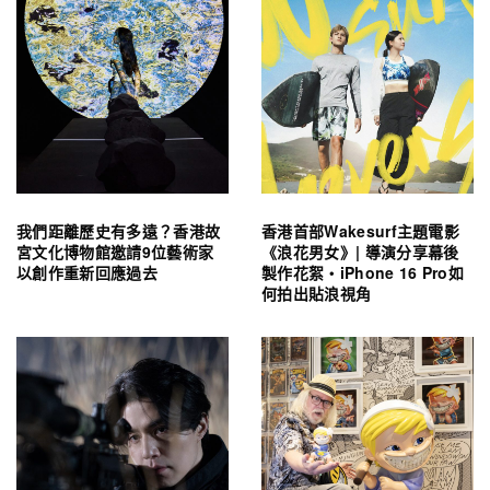
我們距離歷史有多遠？香港故
香港首部Wakesurf主題電影
宮文化博物館邀請9位藝術家
《浪花男女》| 導演分享幕後
以創作重新回應過去
製作花絮・iPhone 16 Pro如
何拍出貼浪視角