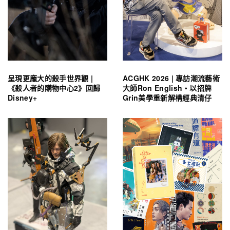
呈現更龐大的殺手世界觀 |
ACGHK 2026 | 專訪潮流藝術
《殺人者的購物中心2》回歸
大師Ron English・以招牌
Disney+
Grin美學重新解構經典清仔