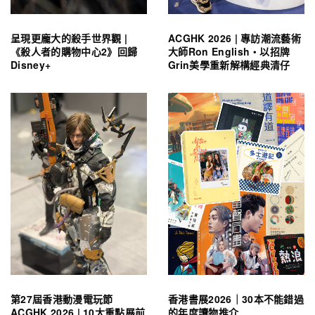
呈現更龐大的殺手世界觀 |
ACGHK 2026 | 專訪潮流藝術
《殺人者的購物中心2》回歸
大師Ron English・以招牌
Disney+
Grin美學重新解構經典清仔
第27屆香港動漫電玩節
香港書展2026｜30本不能錯過
ACGHK 2026 | 10大重點展前
的年度讀物推介