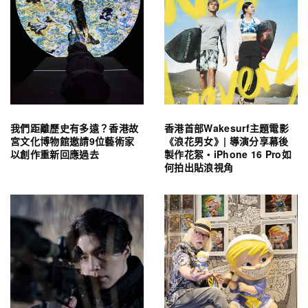
我們距離歷史有多遠？香港故
香港首部Wakesurf主題電影
宮文化博物館邀請9位藝術家
《浪花男女》| 導演分享幕後
以創作重新回應過去
製作花絮・iPhone 16 Pro如
何拍出貼浪視角