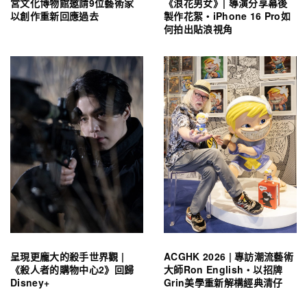
宮文化博物館邀請9位藝術家
《浪花男女》| 導演分享幕後
以創作重新回應過去
製作花絮・iPhone 16 Pro如
何拍出貼浪視角
呈現更龐大的殺手世界觀 |
ACGHK 2026 | 專訪潮流藝術
《殺人者的購物中心2》回歸
大師Ron English・以招牌
Disney+
Grin美學重新解構經典清仔