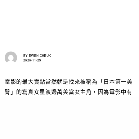
BY
EWEN CHEUK
2020-11-25
電影的最大賣點當然就是找來被稱為「日本第一美
臀」的寫真女星渡邊萬美當女主角，因為電影中有
一段近 5分鐘的超大尺度激情裸露床戲，因此於日
本上映後即引起不少男網民的討論。