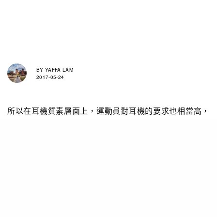
BY
YAFFA LAM
2017-05-24
所以在耳機質素層面上，運動員對耳機的要求也相當高，
就如Beats by Dr Dre又新推的黑金Powerbeats3
Wireless無線耳機。抗汗防水就是必然的了，靈活的掛
耳式設計能有效固定佩帶，還具備高端音質和長達12小
時的電池使用時間，能提升訓練成果。耳機還安置了
FastFuel快充技術，通過附帶的Micro-USB 電線，僅5分
鐘快速充電，便能連續播放1小時，而 RemoteTalk 允許