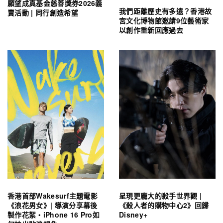
願望成真基金慈善獎券2026義
我們距離歷史有多遠？香港故
賣活動 | 同行創造希望
宮文化博物館邀請9位藝術家
以創作重新回應過去
香港首部Wakesurf主題電影
呈現更龐大的殺手世界觀 |
《浪花男女》| 導演分享幕後
《殺人者的購物中心2》回歸
製作花絮・iPhone 16 Pro如
Disney+