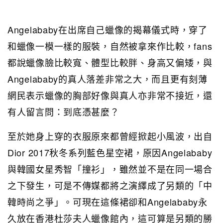
Angelababy在出席自己蠟像的揭幕儀式時，穿了
和蠟像一模一樣的服裝，自然被拿來作比較，fans
都說蠟像臉比較寬、體型比較胖、身高又偏矮，與
Angelababy的真人落差非常之大，而且更有刻薄
網民表示蠟像的胸部好像與真人亦非常不接近，還
有人留言問：到底憑甚麼？
至於她身上穿的衣服原來都曾經掀起小風波，出自
Dior 2017秋冬系列藍色星空裙，原因Angelababy
與韓國女星秀智「撞衫」，雖然並不是在同一場合
之下發生，可是不傳媒都將之演繹成了另類的「中
韓時尚之爭」。可現在這條裙卻和Angelababy永
久放在香港杜莎夫人蠟像館內，這可算是另類的勝