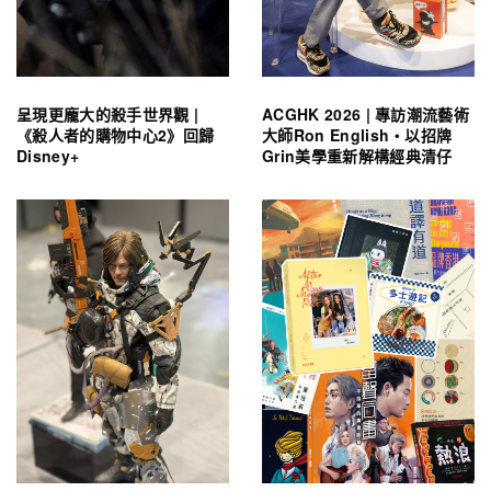
呈現更龐大的殺手世界觀 |
ACGHK 2026 | 專訪潮流藝術
《殺人者的購物中心2》回歸
大師Ron English・以招牌
Disney+
Grin美學重新解構經典清仔