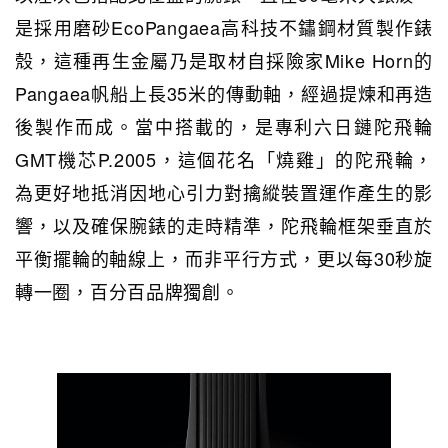
是採用磨砂EcoPangaea高科技不鏽鋼材質製作錶
殼，這種再生金屬乃是取材自採險家Mike Horn的
Pangaea帆船上長35米的傳動軸，經過提煉和再造
後製作而成。當中搭載的，是專利六日鏈陀飛輪
GMT機芯P.2005，這個花名「燒雞」的陀飛輪，
為更好地抵消因地心引力對擒縱裝置運作產生的影
響，以及確保腕錶的走時精準，陀飛輪框架垂直於
平衡擺輪的軸線上，而非平行方式，更以每30秒旋
轉一圈，百分百品牌獨創。