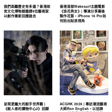
我們距離歷史有多遠？香港故
香港首部Wakesurf主題電影
宮文化博物館邀請9位藝術家
《浪花男女》| 導演分享幕後
以創作重新回應過去
製作花絮・iPhone 16 Pro如
何拍出貼浪視角
呈現更龐大的殺手世界觀 |
ACGHK 2026 | 專訪潮流藝術
《殺人者的購物中心2》回歸
大師Ron English・以招牌