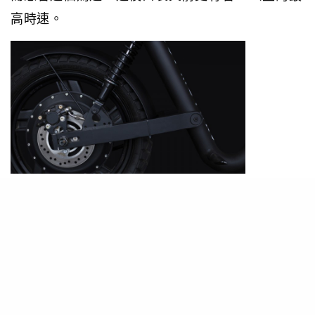
高時速。
在科隆INTERMOT International Motorcycle Fair
車展初次展出的”Pocket Rocket”用上了鋁合金作
車身材質包裹著動力來源的電池。而在軟件方面，
更有著iOS及Android兩者皆兼容的手機App以監察
車內運作情況。而道路要求的前後剎車燈當然亦一
應俱全，當中用上了LED燈。