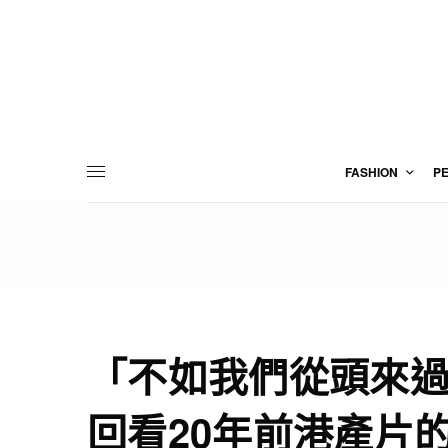
FASHION
P
「不如我們從頭來
回看20年前港產片