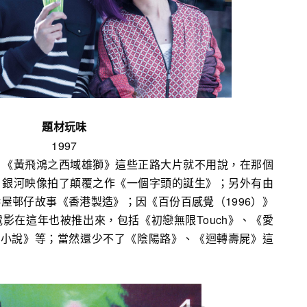
題材玩味
1997
、《黃飛鴻之西域雄獅》這些正路大片就不用說，在那個
，銀河映像拍了顛覆之作《一個字頭的誕生》；另外有由
屋邨仔故事《香港製造》；因《百份百感覺（1996）》
影在這年也被推出來，包括《初戀無限Touch》、《愛
愛情小說》等；當然還少不了《陰陽路》、《迴轉壽屍》這