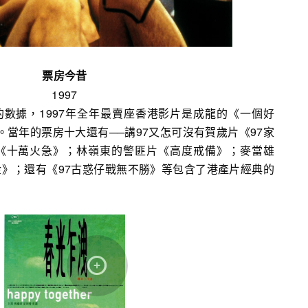
票房今昔
1997
Office的數據，1997年全年最賣座香港影片是成龍的《一個好
萬。當年的票房十大還有──講97又怎可沒有賀歲片《97家
《十萬火急》；林嶺東的警匪片《高度戒備》；麥當雄
》；還有《97古惑仔戰無不勝》等包含了港產片經典的