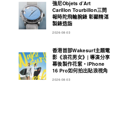
強尼Objets d’Art
Carillon Tourbillon三問
報時陀飛輪腕錶 彰顯精湛
製錶造詣
2026-08-03
香港首部Wakesurf主題電
影《浪花男女》| 導演分享
幕後製作花絮・iPhone
16 Pro如何拍出貼浪視角
2026-08-03