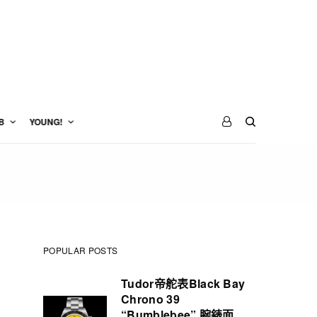
B
YOUNG!
POPULAR POSTS
Tudor帝舵表Black Bay
Chrono 39
“Bumblebee” 腕錶面