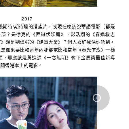
2017
你最期待/期待過的港產片，或現在應該說華語電影（都是
哪一部？是徐克的《西遊伏妖篇》、彭浩翔的《春嬌救志
有》還是劉偉強的《建軍大業》？個人喜好我估你唔到，
只是如果要比較這年內哪部電影和當年《春光乍洩》一樣
項，那應該是黃進憑《一念無明》奪下金馬獎最佳新導
有關香港本土的電影。