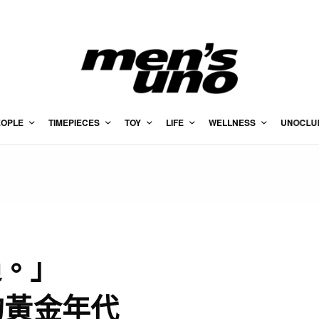
EOPLE
TIMEPIECES
TOY
LIFE
WELLNESS
UNOCLU
過。」
的黃金年代