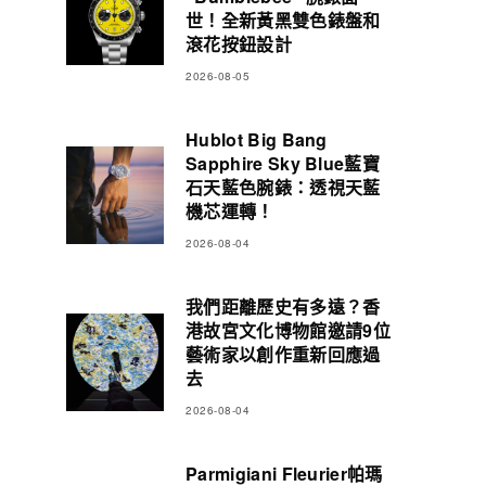
世！全新黃黑雙色錶盤和
滾花按鈕設計
2026-08-05
Hublot Big Bang
Sapphire Sky Blue藍寶
石天藍色腕錶：透視天藍
機芯運轉！
2026-08-04
我們距離歷史有多遠？香
港故宮文化博物館邀請9位
藝術家以創作重新回應過
去
2026-08-04
Parmigiani Fleurier帕瑪