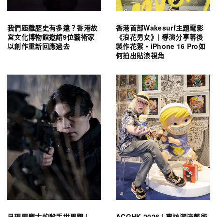
我們距離歷史有多遠？香港故
香港首部Wakesurf主題電影
宮文化博物館邀請9位藝術家
《浪花男女》| 導演分享幕後
以創作重新回應過去
製作花絮・iPhone 16 Pro如
何拍出貼浪視角
呈現更龐大的殺手世界觀 |
ACGHK 2026 | 專訪潮流藝術