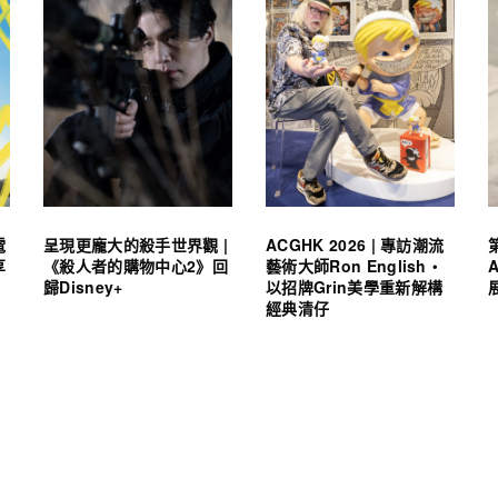
電
呈現更龐大的殺手世界觀 |
ACGHK 2026 | 專訪潮流
享
《殺人者的購物中心2》回
藝術大師Ron English・
歸Disney+
以招牌Grin美學重新解構
經典清仔