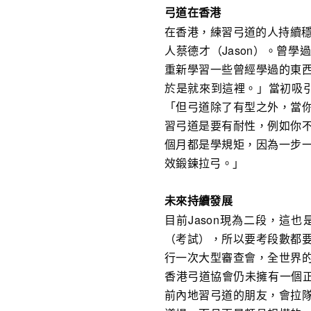
弓道在香港
在香港，練習弓道的人持續穩
人蔡德才（Jason）。曾
重新學習一些曾經學過的東
於是就來到這裡。」當初吸引
「但弓道除了有型之外，當
習弓道是要有耐性，例如你
個月都是學規矩，因為一步
效鍛鍊拉弓。」
未來持續發展
目前Jason現為二段，這
（考試），所以要考段數都
行一次大型審查會，全世界
香港弓道協會仍未擁有一個正
前內地習弓道的朋友，會拉