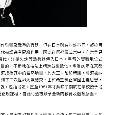
用作狩獵及戰爭的兵器，但在日本則有些許不同。輕拉弓
古代被認為有驅魔作用，因此在祭祀儀式當中，亦常會見
時代，洋槍火炮等熱兵器傳入日本，弓箭的實戰地位式
目的，不斷地在技法上精進並極致化。明治28年在京都
弓道成為其中的當然項目，於大正、昭和時期，弓道被納
，到了二次世界大戰結束，由於希望制止軍國主義思想，
課，包括弓道。直至1951年才解除了關於在學校授予弓
納為正規課程，自此弓道被賦予全新的教育及體育意義。
地方，是因為沒有對手。劍道、柔道，或其他競技，大多