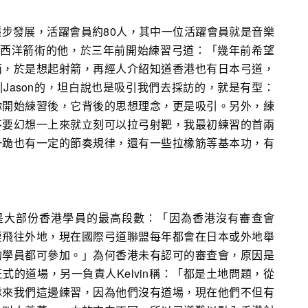
步發展，活躍會員約80人，其中一位活躍會員就是音樂
學過西洋箭術的他，於三年前開始練習弓道：「幾年前希望
西，於是想起射箭，再經人介紹知道香港也有日本弓道，
Jason的，坦白說也是吸引我們去採訪的，就是有型：
你開始練習後，它背後的思想理念，更是吸引。另外，練
不要幻想一上來就立刻可以拉弓射靶，我最初練習的首兩
一跪也有一定的節奏規律，還有一些拉橡筋等基本功，有
也是大部份香港學員的最高段數：「因為香港沒有審查會
要飛往外地，現在國際弓道聯盟每年都會在日本或外地舉
的學員都可參加。」為何香港未有認可的審查會，原因是
式的道場，另一負責人Kelvin稱：「都是土地問題，從
隊來我們這邊練習，因為他們沒有道場，現在他們不但有