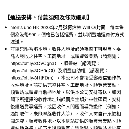
【運送安排、付款須知及條款細則】
men’s uno HK 2023年7月號柯煒林 Will Or封面，每本售
價為港幣$90，價格已包括運費，並以順豐速運寄付方式
運送。
訂單只限香港本地。收件人地址必須為閣下可親自、委
託人簽收之住宅、工商地址，或順豐營業點（請瀏覽：
https://bit.ly/3CVCgna
）、順豐站（請瀏覽：
https://bit.ly/3CP0qQl
）及順豐自助櫃（請瀏覽：
https://bit.ly/3I1tFDm
），本公司不會接受郵政信箱作為
收件地址。請提供完整住宅、工商地址、順豐營業點、
順豐站或順豐自助櫃地址，以供本公司安排寄送，如因
閣下所選擇的收件地址錯誤而產生額外來往運費、安排
後續送貨等運費，或因收件人問題而導致退件（例如：
過期取件，未能聯絡收件人等），收件人需自行承擔相
關運費。順豐收件地址以本網站提供的順豐營業點、順
豐站地為準，如下單後順豐官方營業點、順豐站地址有