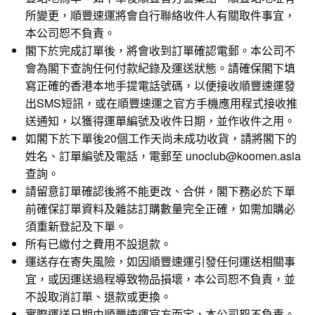
所變更，順豐速運將會自行聯絡收件人有關取件事宜，
本公司恕不負責。
閣下於完成訂單後，將會收到訂單確認電郵。本公司不
會為閣下查詢任何付款紀錄及運送狀態。請確保閣下填
寫正確的香港本地手提電話號碼，以便接收順豐速運發
出SMS短訊，或在順豐速運之官方手機應用程式接收推
送通知，以獲得運單編號及收件日期，並作收件之用。
如閣下於下單後20個工作天尚未成功收貨，請將閣下的
姓名、訂單編號及電話，電郵至 unoclub@koomen.asia
查詢。
請留意訂單確認後將不能更改、合併，閣下務必於下單
前確保訂單資料及雜誌訂購數量完全正確，如需加購必
須重新登記及下單。
所有已繳付之費用不設退款。
運送存在寄失風險，如因順豐速運引發任何運送相關事
宜，或因運送過程導致物品損壞，本公司恕不負責，並
不設取消訂單、退款或更換。
實際運送日期由順豐速運官方而定，本公司恕不負責。