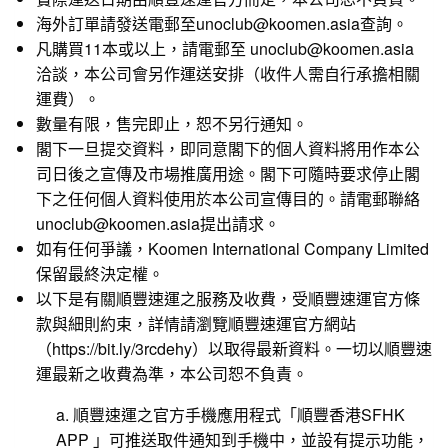
海外訂單請發送電郵至unoclub@koomen.asia查詢。
凡購買11本或以上，請電郵至 unoclub@koomen.asia
洽談，本公司會另作運送安排（收件人需自行承擔相關
運費）。
數量有限，售完即止，恕不另行通知。
閣下一旦提交資料，即同意閣下的個人資料將用作本公
司日後之宣傳及市場推廣用途。閣下可隨時要求停止閣
下之任何個人資料使用於本公司宣傳目的。請電郵聯絡
unoclub@koomen.asia提出請求。
如有任何爭議，Koomen International Company Limited
保留最終決定權。
以下是有關順豐速運之服務及收費，受順豐速運官方條
款與細則約束，詳情請瀏覽順豐速運官方網站
（
https://bit.ly/3rcdehy
）以取得最新資料。一切以順豐速
運最新之收費為準，本公司恕不負責。
a. 順豐速運之官方手機應用程式「順豐香港SFHK
APP 」可推送取件通知到手機中，並設有提示功能，