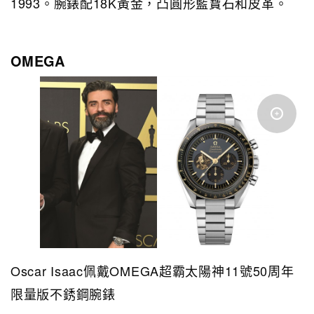
1993。腕錶配18K黃金，凸圓形藍寶石和皮革。
OMEGA
Oscar Isaac佩戴OMEGA超霸太陽神11號50周年
限量版不銹鋼腕錶