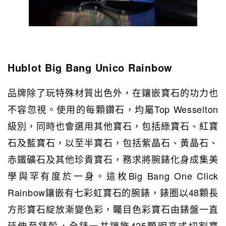
Hublot Big Bang Unico Rainbow
品牌除了玩特殊材質出色外，在鑲嵌寶石的功力也
不容忽視。使用的每顆鑽石，均屬Top Wesselton
級別，同時也會選用其他寶石，包括綠寶石、紅寶
石及藍寶石，以至半寶石，包括紫晶石、黃晶石、
赤鐵礦石及其他珍貴寶石，務求將腕錶化身成集美
學與罕有度於一身。這枚Big Bang One Click
Rainbow鑲嵌有七彩虹寶石的腕錶，錶圈以48顆長
方形寶石綻放漸變色彩，矚目色彩寶石由錶盤一直
延伸至錶殼，全錶一共鑲飾425顆明亮式切割寶