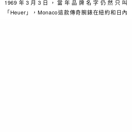
1969年3月3日，當年品牌名字仍然只叫
「Heuer」，Monaco這款傳奇腕錶在紐約和日內
瓦的新聞發布會上同時亮相，全球錶迷無不為之驚
艷。設計大膽而獨特，具有極高識別度，是世界上
第一款自動上鍊計時腕錶，形狀更是顛覆傳統，是
前所未見的首枚方形防水錶殼。在著名的
Chronomatic Calibre 11自動機芯驅動下，
Monaco成為當代經典錶款之一。此錶款誕生一年
後，一代荷李活猛男史提夫麥昆在參演的著名賽車
電影《Le Mans》中選擇佩戴此腕錶，此後不久，
該腕錶即成為標誌性錶款。這也使50年後的今日，
Monaco仍是果敢和卓越的象徵，成為一個真正無
與倫比的腕錶系列。