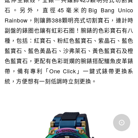
石。另外，直徑45毫米的Big Bang Unico
Rainbow，則鑲飾388顆明亮式切割寶石，連計時
副盤的錶圈也鑲有虹彩石圈！腕錶的色彩寶石有八
種，包括：紅寶石、粉紅色藍寶石、紫晶石、藍色
藍寶石、藍色黃晶石、沙弗萊石、黃色藍寶石及橙
色藍寶石，更配有色彩斑斕的腕錶搭配鱷魚皮革錶
帶，備有專利「One Click」一鍵式錶帶更換系
統，方便想有一刻低調時立刻更換。