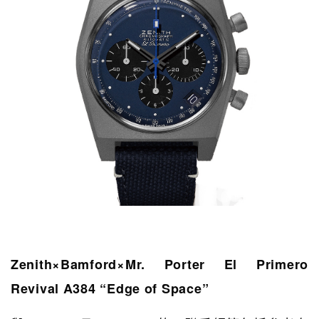
Zenith×Bamford×Mr. Porter El Primero
Revival A384 “Edge of Space”