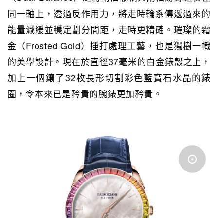
同一軸上，透過反作用力，將走時輪系傳遞過來的
能量減緩並穩定劃分間距，走時更精確。璀璨的霜
金（Frosted Gold）捶打處理工藝，也是獨樹一幟
的美學設計。現在於直徑37毫米的白金錶殼之上，
加上一個鑲了32枚長形切割彩色藍寶石水晶的錶
圈，令本來已是矜貴的腕錶更加矜貴。