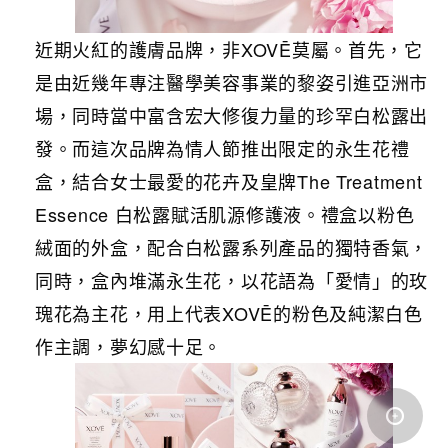
近期火紅的護膚品牌，非XOVĒ莫屬。首先，它
是由近幾年專注醫學美容事業的黎姿引進亞洲市
場，同時當中富含宏大修復力量的珍罕白松露出
發。而這次品牌為情人節推出限定的永生花禮
盒，結合女士最愛的花卉及皇牌The Treatment
Essence 白松露賦活肌源修護液。禮盒以粉色
絨面的外盒，配合白松露系列產品的獨特香氣，
同時，盒內堆滿永生花，以花語為「愛情」的玫
瑰花為主花，用上代表XOVĒ的粉色及純潔白色
作主調，夢幻感十足。