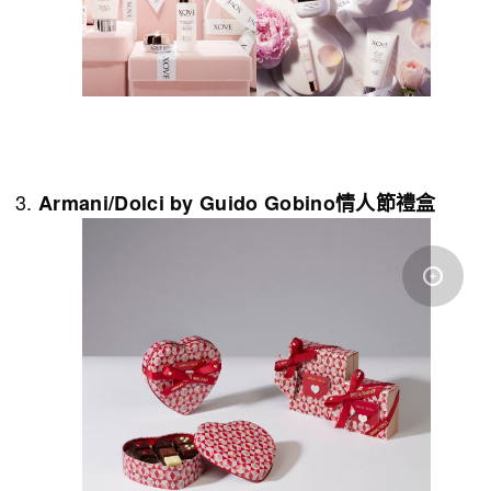
Armani/Dolci by Guido Gobino
情人節禮盒