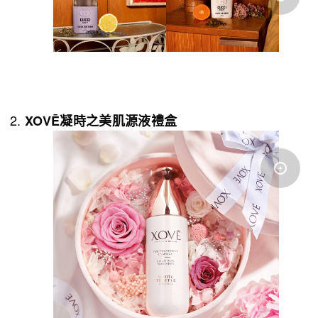
XOVĒ
凝時之美肌源液禮盒