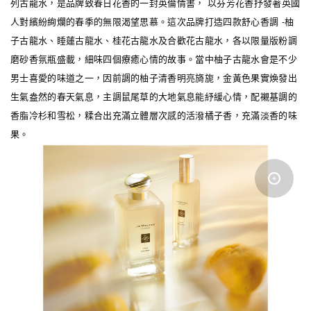
列古龍水，是品牌致春日花香的一封英倫情書， 以芬芳花香抒發著英國
人對繽紛絢爛的春季的無限渴望思慕。這次品牌打造四款舒心香調 -柚
子古龍水、睡蓮古龍水、桂花古龍水及合歡花古龍水，各以限量版粉調
磨砂香氛瓶盛載，細味四個療癒心情的故事。
當中柚子古龍水會是不少
男士喜愛的味道之一，因前調的柚子清香明亮旖旎，金黃色果實煥發出
生氣盎然的春天氣息，主調鼠尾草的大地氣息能紓緩心情，配襯基調的
香脂冷杉和雪松，糅合出充滿立體層次感的活潑橘子香，充滿淡香的味
果。