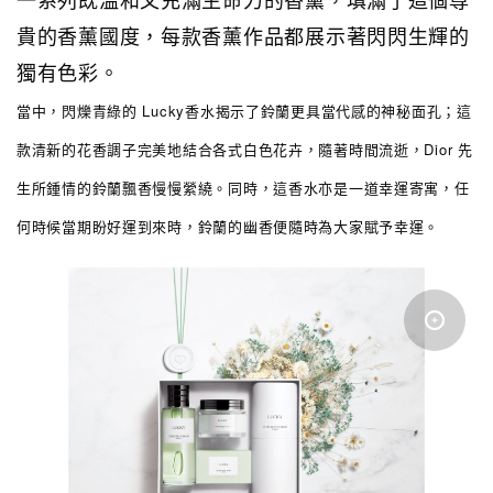
貴的香薰國度，每款香薰作品都展示著閃閃生輝的
獨有色彩。
當中，閃爍青綠的 Lucky香水揭示了鈴蘭更具當代感的神秘面孔；這
款清新的花香調子完美地結合各式白色花卉，隨著時間流逝，Dior 先
生所鍾情的鈴蘭飄香慢慢縈繞。同時，這香水亦是一道幸運寄寓，任
何時候當期盼好運到來時，鈴蘭的幽香便隨時為大家賦予幸運。