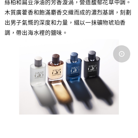
絲柏和扁豆淨油的芳香漩渦，營造馥郁花草中調。
木質廣藿香和飽滿麝香交織而成的濃烈基調，刻劃
出男子氣慨的深度和力量，綴以一抹礦物琥珀香
調，帶出海水裡的鹽味。