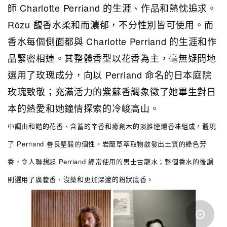
師 Charlotte Perriand 的生涯、作品和熱忱追求。
Rōzu 馥香水柔和而濃郁，不分性別皆可使用。而
香水每個側面都與 Charlotte Perriand 的生涯和作
品緊密相連。其整體香型以花香為主，毫無疑問地
選用了玫瑰成分，向以 Perriand 命名的日本庭院
玫瑰致敬；充滿活力的紫蘇香調象徵了她畢生對日
本的熱愛和她鐘情探索的冷峻高山。
中調由和諧的花香、含蓄的辛香和癒創木的淡雅煙燻香味組成，體現
了 Perriand 善良堅毅的個性。岩蘭草萃取物散發出土質的綠色芳
香，令人聯想起 Perriand 經常使用的男士古龍水；整個香水的後調
則選用了廣藿香、沒藥和更加深邃的粉狀底香。