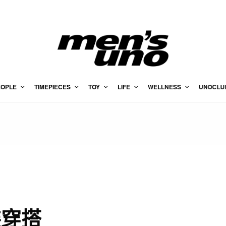
EOPLE
TIMEPIECES
TOY
LIFE
WELLNESS
UNOCLU
裝穿搭