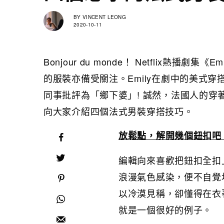
BY
VINCENT LEONG
2020-10-11
Bonjour du monde！ Netflix熱播劇
的服裝亦備受關注。Emily在劇中的美式
同事批評為「鄉下婆」! 誠然，法國人的
向大家介紹四個法式男裝穿搭技巧。
放鬆點，解開幾個鈕扣吧
編輯向來喜歡把鈕扣全扣
浪漫氣色感染，便不自覺
以冷漠見稱，卻懂得在衣著
就是一個很好的例子。