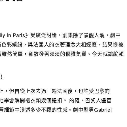
集《Emily in Paris》受廣泛討論，劇集除了景靚人靚，劇中
穿搭色彩繽紛，與法國人的衣著理念大相逕庭，結果慘被
穿著雖然簡單，卻散發著淡淡的優雅氣質。今天就讓編輯
！
上，但自從上次去過一趟法國後，也許受巴黎的
地學會解開襯衣頭幾個鈕扣。 的確，巴黎人儘管
細節中滲透多少不羈的性感。劇中型男Gabriel