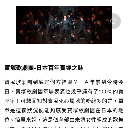
寶塚歌劇團-
日本百年寶塚之魅
寶塚歌劇團到底是何方神聖？一百年前到今時今
日，寶塚歌劇團每場表演也幾乎擁有了100%的賣
座率！可想而知對寶塚死心塌地的粉絲多的是，單
單是這個狀況便能夠感受寶塚歌劇團在日本的地
位。簡單來說，這是個全部由未婚女性組成的歌舞