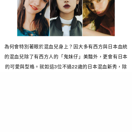
為何會特別著眼於混血兒身上？因大多有西方與日本血統
的混血兒除了有西方人的「鬼妹仔」美豔外，更會有日本
的可愛與型格。就如這3位不過22歲的日本混血新秀，除
了美，更有各自的獨特姿態，難怪能成為日模新寵兒。
Emma モデル
@okss2121