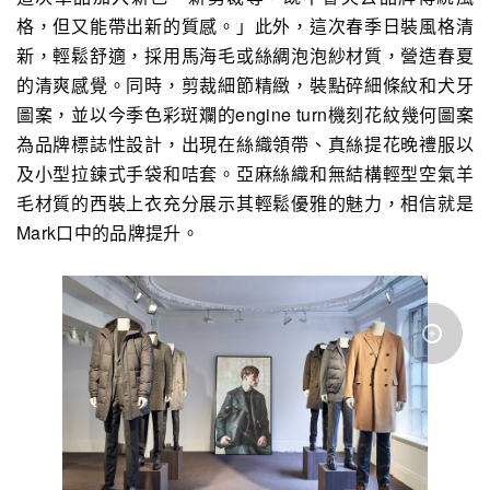
格，但又能帶出新的質感。」此外，這次春季日裝風格清
新，輕鬆舒適，採用馬海毛或絲綢泡泡紗材質，營造春夏
的清爽感覺。同時，剪裁細節精緻，裝點碎細條紋和犬牙
圖案，並以今季色彩斑斕的engine turn機刻花紋幾何圖案
為品牌標誌性設計，出現在絲織領帶、真絲提花晚禮服以
及小型拉鍊式手袋和咭套。亞麻絲織和無結構輕型空氣羊
毛材質的西裝上衣充分展示其輕鬆優雅的魅力，相信就是
Mark口中的品牌提升。