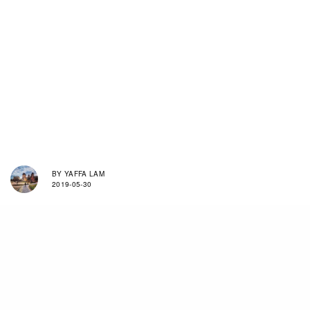
BY
YAFFA LAM
2019-05-30
咁欣賞電影，當然是看劇情、故事、演技、特效種
種，又怎能膚淺的只看角色美麗與否。之但係，若
然角色有可觀性，魅力十足的話，投入度自然倍增
嘛。Dark Phoenix這具有非常強大的心靈感應能力