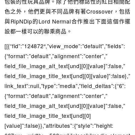
包裝的性玩具品牌。除了他們標誌性的紅白相間配
色之外，他們更與不同品牌有著Crossover，包括
與RipNDip的Lord Nermal合作推出下面這個作擺
設都一樣可以的聯乘商品。
[[{“fid”:”124872″,”view_mode”:”default”,”fields”:
{“format”:”default”,”alignment”:”center”,”
field_file_image_alt_text[und][0][value]”:false,”
field_file_image_title_text[und][0][value]”:false},”
link_text”:null,”type”:”media”,”field_deltas”:{“6”:
{“format”:”default”,”alignment”:”center”,”
field_file_image_alt_text[und][0]
[value]”:false,”
field_file_image_title_text[und][0]
[value]”:false}},”attributes”:{“style”:”height: