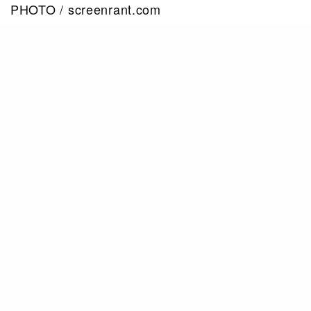
PHOTO / screenrant.com
MeWe是甚麼？
其實MeWe早在2012年推出，由美國一家科技公司
Sgrouples所創立，創始人是Mark Weinman，主
要功能是朋友群組、帖文信息交流。最特別之處，
是這間公司標榜自己「反Facebook」，並強調無
間諜軟件，無信息泄露，用家私生活不應該被當做
商品出售，亦沒有任何贊助廣告，主要是靠用戶付
費獲得收入。